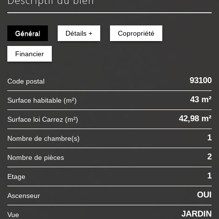
descriptif du bien
Général
Détails +
Copropriété
Financier
93100
Code postal
43 m²
Surface habitable (m²)
42,98 m²
Surface loi Carrez (m²)
1
Nombre de chambre(s)
2
Nombre de pièces
1
Etage
OUI
Ascenseur
JARDIN
Vue