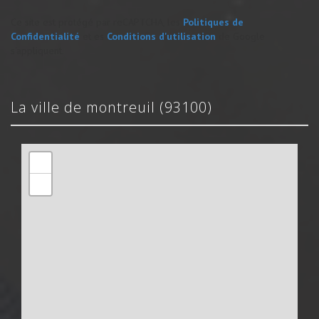
Ce site est protégé par reCAPTCHA, les
Politiques de
Confidentialité
et es
Conditions d'utilisation
de Google
s'appliquent.
la ville de montreuil (93100)
+
−