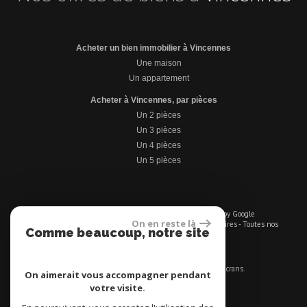
Acheter un bien immobilier à Vincennes
Une maison
Un appartement
Acheter à Vincennes, par pièces
Un 2 pièces
Un 3 pièces
Un 4 pièces
Un 5 pièces
© 2026 | Tous droits réservés | Traduction powered by Google
On en reste là
Plan du site
-
Mentions légales
-
Liens
-
Admin
|
Nos honoraires
-
Toutes nos
Comme beaucoup, notre site
annonces
utilise les cookies
Site internet compatible multi-supports,
un seul site adaptable à tous les types d'écrans.
On aimerait vous accompagner pendant
votre visite.