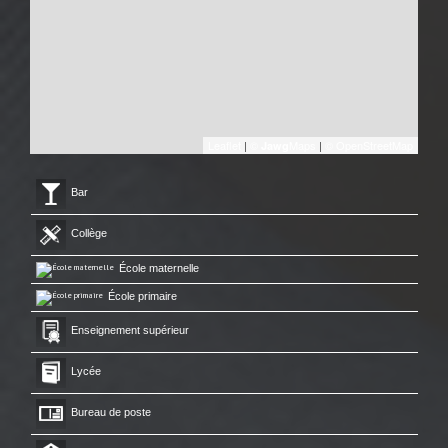
Leaflet
|
©
Maps
|
© OpenStreetMap
Jawg
Bar
Collège
École maternelle
École primaire
Enseignement supérieur
Lycée
Bureau de poste