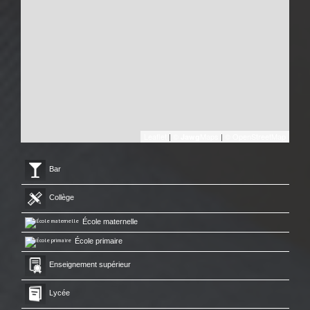
Leaflet
|
©
Maps
|
© OpenStreetMap
Jawg
Bar
Collège
École maternelle
École primaire
Enseignement supérieur
Lycée