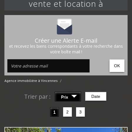
vente et location à
Créer une Alerte E-mail
et recevez les biens correspondants à votre recherche dans
votre boîte mail !
OK
Agence immobilière à Vincennes
Trier par :
Date
Prix
1
2
3