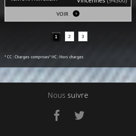
Vincennes
(94300)
VOIR
1
2
3
* CC : Charges comprises
* HC : Hors charges
Nous
suivre